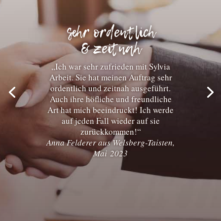
sehr ordentlich
& zeitnah
„Ich war sehr zufrieden mit Sylvia
Arbeit. Sie hat meinen Auftrag sehr
ordentlich und zeitnah ausgeführt.
Auch ihre höfliche und freundliche
Art hat mich beeindruckt! Ich werde
auf jeden Fall wieder auf sie
zurückkommen!“
Anna Felderer aus Welsberg-Taisten,
Mai 2023